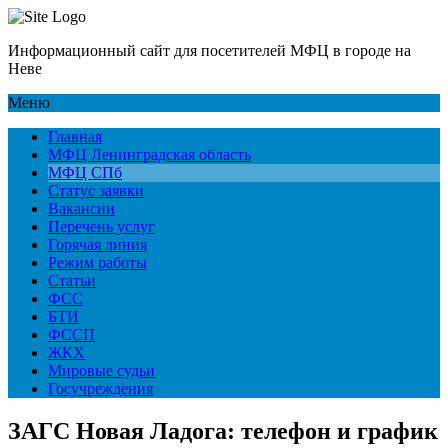
Информационный сайт для посетителей МФЦ в городе на
Неве
Меню
Главная
МФЦ Ленинградская область
МФЦ СПб
Статус заявки
Вакансии
Перечень услуг
Горячая линия
Режим работы
Статьи
ФСС
БТИ
ФССП
ЖКХ
Мировые судьи
Госучреждения
ЗАГС Новая Ладога: телефон и график