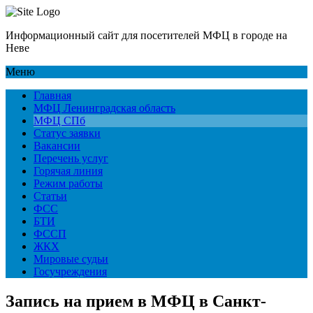
Информационный сайт для посетителей МФЦ в городе на
Неве
Меню
Главная
МФЦ Ленинградская область
МФЦ СПб
Статус заявки
Вакансии
Перечень услуг
Горячая линия
Режим работы
Статьи
ФСС
БТИ
ФССП
ЖКХ
Мировые судьи
Госучреждения
Запись на прием в МФЦ в Санкт-