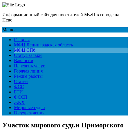
Информационный сайт для посетителей МФЦ в городе на
Неве
Меню
Главная
МФЦ Ленинградская область
МФЦ СПб
Статус заявки
Вакансии
Перечень услуг
Горячая линия
Режим работы
Статьи
ФСС
БТИ
ФССП
ЖКХ
Мировые судьи
Госучреждения
Участок мирового судьи Приморского