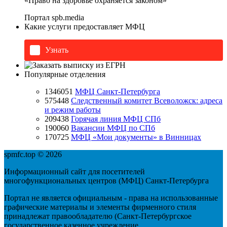
«Право на здоровье охраняется законом»
Портал
spb.media
Какие услуги предоставляет МФЦ
Узнать
Популярные отделения
1346051
МФЦ Санкт-Петербурга
575448
Следственный комитет Всеволожск: адреса
и режим работы
209438
Горячая линия МФЦ СПб
190060
Вакансии МФЦ по СПб
170725
МФЦ «Мои документы» в Винницах
spmfc.top © 2026
Информационный сайт для посетителей
многофункциональных центров (МФЦ) Санкт-Петербурга
Портал не является официальным - права на использованные
графические материалы и элементы фирменного стиля
принадлежат правообладателю (Санкт-Петербургское
государственное казенное учреждение