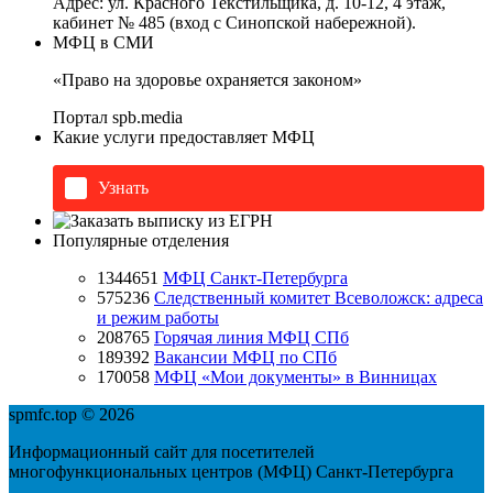
Адрес: ул. Красного Текстильщика, д. 10-12, 4 этаж,
кабинет № 485 (вход с Синопской набережной).
МФЦ в СМИ
«Право на здоровье охраняется законом»
Портал
spb.media
Какие услуги предоставляет МФЦ
Узнать
Популярные отделения
1344651
МФЦ Санкт-Петербурга
575236
Следственный комитет Всеволожск: адреса
и режим работы
208765
Горячая линия МФЦ СПб
189392
Вакансии МФЦ по СПб
170058
МФЦ «Мои документы» в Винницах
spmfc.top © 2026
Информационный сайт для посетителей
многофункциональных центров (МФЦ) Санкт-Петербурга