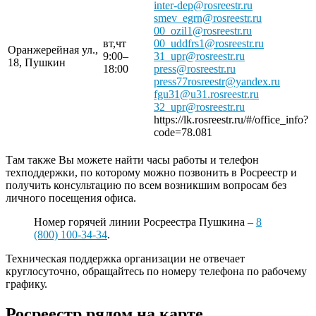
inter-dep@rosreestr.ru
smev_egrn@rosreestr.ru
00_ozil1@rosreestr.ru
вт,чт
00_uddfrs1@rosreestr.ru
Оранжерейная ул.,
9:00–
31_upr@rosreestr.ru
18, Пушкин
18:00
press@rosreestr.ru
press77rosreestr@yandex.ru
fgu31@u31.rosreestr.ru
32_upr@rosreestr.ru
https://lk.rosreestr.ru/#/office_info?
code=78.081
Там также Вы можете найти часы работы и телефон
техподдержки, по которому можно позвонить в Росреестр и
получить консультацию по всем возникшим вопросам без
личного посещения офиса.
Номер горячей линии Росреестра Пушкина –
8
(800) 100-34-34
.
Техническая поддержка организации не отвечает
круглосуточно, обращайтесь по номеру телефона по рабочему
графику.
Росреестр рядом на карте