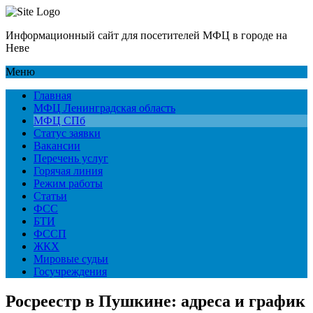
Информационный сайт для посетителей МФЦ в городе на
Неве
Меню
Главная
МФЦ Ленинградская область
МФЦ СПб
Статус заявки
Вакансии
Перечень услуг
Горячая линия
Режим работы
Статьи
ФСС
БТИ
ФССП
ЖКХ
Мировые судьи
Госучреждения
Росреестр в Пушкине: адреса и график