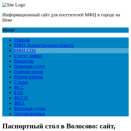
Информационный сайт для посетителей МФЦ в городе на
Неве
Меню
Главная
МФЦ Ленинградская область
МФЦ СПб
Статус заявки
Вакансии
Перечень услуг
Горячая линия
Режим работы
Статьи
ФСС
БТИ
ФССП
ЖКХ
Мировые судьи
Госучреждения
Паспортный стол в Волосово: сайт,