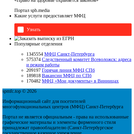
«Право на здоровье охраняется законом»
Портал
spb.media
Какие услуги предоставляет МФЦ
Узнать
Популярные отделения
1345554
МФЦ Санкт-Петербурга
575374
Следственный комитет Всеволожск: адреса
и режим работы
209197
Горячая линия МФЦ СПб
189818
Вакансии МФЦ по СПб
170482
МФЦ «Мои документы» в Винницах
spmfc.top © 2026
Информационный сайт для посетителей
многофункциональных центров (МФЦ) Санкт-Петербурга
Портал не является официальным - права на использованные
графические материалы и элементы фирменного стиля
принадлежат правообладателю (Санкт-Петербургское
государственное казенное учреждение