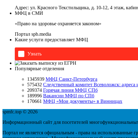
Адрес: ул. Красного Текстильщика, д. 10-12, 4 этаж, каб
МФЦ в СМИ
«Право на здоровье охраняется законом»
Портал
spb.media
Какие услуги предоставляет МФЦ
Узнать
Популярные отделения
1345939
МФЦ Санкт-Петербурга
575432
Следственный комитет Всеволожск: адреса 
209374
Горячая линия МФЦ СПб
189996
Вакансии МФЦ по СПб
170661
МФЦ «Мои документы» в Винницах
spmfc.top © 2026
Информационный сайт для посетителей многофункциональных
Портал не является официальным - права на использованные г