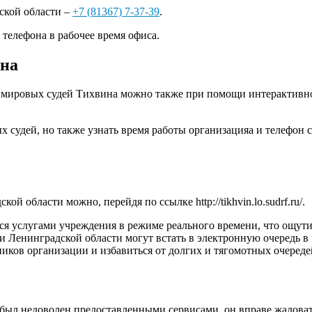
ской области –
+7 (81367) 7-37-39
.
 телефона в рабочее время офиса.
ина
 мировых судей Тихвина можно также при помощи интерактивн
 судей, но также узнать время работы организацияа и телефон 
ской области можно, перейдя по ссылке
http://tikhvin.lo.sudrf.ru/
.
ся услугами учреждения в режиме реального времени, что ощут
 Ленинградской области могут встать в электронную очередь в 
ников организации и избавиться от долгих и тягомотных очереде
 был недоволен предоставленными сервисами, он вправе жаловать