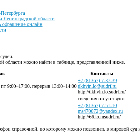
-Петербурга
и Ленинградской области
ть обращение онлайн
сти
судей.
й области можно найти в таблице, представленной ниже.
ик
Контакты
+7 (81367) 7-37-39
 пт 9:00–17:00, перерыв 13:00–14:00
tikhvin.lo@sudrf.ru
http://tikhvin.lo.sudrf.ru/
сведения отсутствуют
+7 (81367) 7-51-10
ms470072@yandex.ru
http://66.lo.msudrf.ru/
лефон справочной, по которому можно позвонить в мировой суд