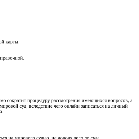
ой карты.
справочной.
имо сократит процедуру рассмотрения имеющихся вопросов, а
мировой суд, вследствие чего онлайн записаться на личный
й.
ся на мирового судью, не доводя дело до суда.