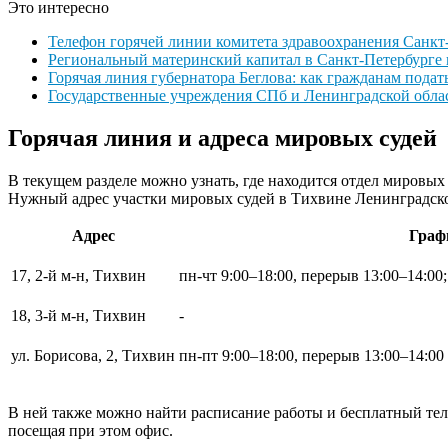
Это интересно
Телефон горячей линии комитета здравоохранения Санкт
Региональный материнский капитал в Санкт-Петербурге 
Горячая линия губернатора Беглова: как гражданам пода
Государственные учреждения СПб и Ленинградской обла
Горячая линия и адреса мировых судей
В текущем разделе можно узнать, где находится отдел мировых 
Нужный адрес участки мировых судей в Тихвине Ленинградско
Адрес
Граф
17, 2-й м-н, Тихвин
пн-чт 9:00–18:00, перерыв 13:00–14:00;
18, 3-й м-н, Тихвин
-
ул. Борисова, 2, Тихвин
пн-пт 9:00–18:00, перерыв 13:00–14:00
В ней также можно найти расписание работы и бесплатный те
посещая при этом офис.