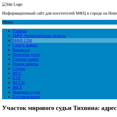
Информационный сайт для посетителей МФЦ в городе на Нев
Меню
Главная
МФЦ Ленинградская область
МФЦ СПб
Статус заявки
Вакансии
Перечень услуг
Горячая линия
Режим работы
Статьи
ФСС
БТИ
ФССП
ЖКХ
Мировые судьи
Госучреждения
Участок мирового судьи Тихвина: адре