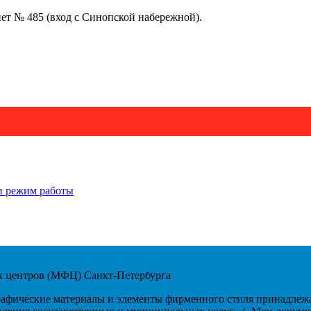
инет № 485 (вход с Синопской набережной).
и режим работы
 центров (МФЦ) Санкт-Петербурга
рафические материалы и элементы фирменного стиля принадлежа