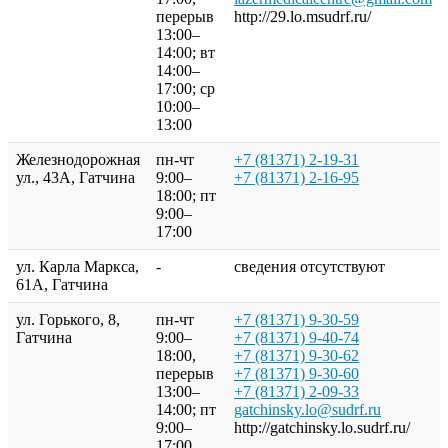
перерыв
http://29.lo.msudrf.ru/
13:00–
14:00; вт
14:00–
17:00; ср
10:00–
13:00
Железнодорожная
пн-чт
+7 (81371) 2-19-31
ул., 43А, Гатчина
9:00–
+7 (81371) 2-16-95
18:00; пт
9:00–
17:00
ул. Карла Маркса,
-
сведения отсутствуют
61А, Гатчина
ул. Горького, 8,
пн-чт
+7 (81371) 9-30-59
Гатчина
9:00–
+7 (81371) 9-40-74
18:00,
+7 (81371) 9-30-62
перерыв
+7 (81371) 9-30-60
13:00–
+7 (81371) 2-09-33
14:00; пт
gatchinsky.lo@sudrf.ru
9:00–
http://gatchinsky.lo.sudrf.ru/
17:00,