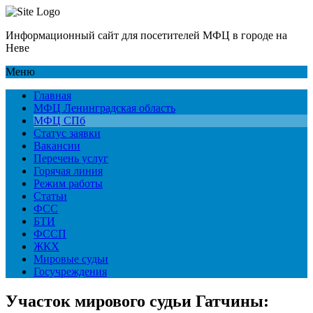
Информационный сайт для посетителей МФЦ в городе на
Неве
Меню
Главная
МФЦ Ленинградская область
МФЦ СПб
Статус заявки
Вакансии
Перечень услуг
Горячая линия
Режим работы
Статьи
ФСС
БТИ
ФССП
ЖКХ
Мировые судьи
Госучреждения
Участок мирового судьи Гатчины: