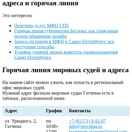
адреса и горячая линия
Это интересно
Перечень услуг МФЦ СПб
Горячая линия губернатора Беглова: как гражданам
подать обращение онлайн
Запись на прием в МФЦ в Санкт-Петербурге: все
доступные способы
Телефон горячей линии комитета здравоохранения
Санкт-Петербурга
Горячая линия мировых судей и адреса
На нашем сайте можно узнать, как попасть в региональный
офис мировых судей.
Нужный адрес филиала мировые судьи Гатчины есть в
таблице, расположенной ниже.
Адрес
График
Контакты
ул. Урицкого, 2,
пн
+7 (81371) 9-92-07
Гатчина
10:00–
info@ooo-lima.ru
17:00,
lazermedicalcentre@gmail.com