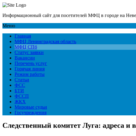
Информационный сайт для посетителей МФЦ в городе на Нев
Меню
Главная
МФЦ Ленинградская область
МФЦ СПб
Статус заявки
Вакансии
Перечень услуг
Горячая линия
Режим работы
Статьи
ФСС
БТИ
ФССП
ЖКХ
Мировые судьи
Госучреждения
Следственный комитет Луга: адреса и 