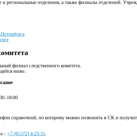
ное и региональные отделения, а также филиалы отделений. Уч
-Петербурга
урге
комитета
альный филиал следственного комитета.
ящейся ниже.
исание
:00–18:00
лефон справочной, по которому можно позвонить в СК и получи
га –
+7 (81372) 4-25-11
.