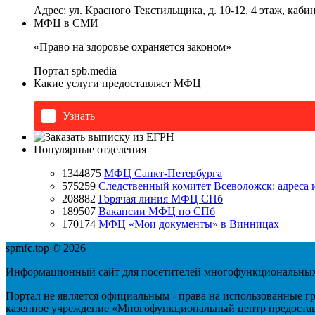
Адрес: ул. Красного Текстильщика, д. 10-12, 4 этаж, каб
МФЦ в СМИ
«Право на здоровье охраняется законом»
Портал
spb.media
Какие услуги предоставляет МФЦ
Узнать
Популярные отделения
1344875
МФЦ Санкт-Петербурга
575259
Следственный комитет Всеволожск: адреса 
208882
Горячая линия МФЦ СПб
189507
Вакансии МФЦ по СПб
170174
МФЦ «Мои документы» в Винницах
spmfc.top © 2026
Информационный сайт для посетителей многофункциональных
Портал не является официальным - права на использованные г
казенное учреждение «Многофункциональный центр предостав