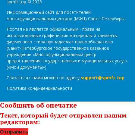
spmfc.top © 2026
Информационный сайт для посетителей
многофункциональных центров (МФЦ) Санкт-Петербурга
Портал не является официальным - права на
использованные графические материалы и элементы
фирменного стиля принадлежат правообладателю
(Санкт-Петербургское государственное казенное
учреждение «Многофункциональный центр
предоставления государственных и муниципальных услуг»
(«Мои документы»)
Связаться с нами можно по адресу
support@spmfc.top
Политика конфиденциальности
Сообщить об опечатке
Текст, который будет отправлен нашим
редакторам:
Отправить